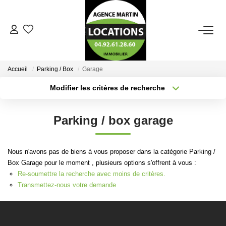
ACCUEIL
Accueil
Parking / Box
Garage
LOCATION
Modifier les critères de recherche
Localisation
Type de bien
Localisation
Sélectionnez...
AGENCE
Parking / box garage
Surface min
Budget max
ALERTE MAIL
Nous n'avons pas de biens à vous proposer dans la catégorie Parking /
Plus de critères
Créer une alerte
Box Garage pour le moment , plusieurs options s'offrent à vous :
ESTIMATION
Re-soumettre la recherche avec moins de critères.
Transmettez-nous votre demande
CONTACT