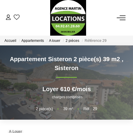
ACCUEIL
Accueil
Appartements
A louer
2 pièces
Référence 29
LOCATION
Appartement Sisteron 2 pièce(s) 39 m2
,
AGENCE
Sisteron
ALERTE MAIL
Loyer 610 €/mois
charges comprises
ESTIMATION
2
pièce(s)
•
39
m²
•
Réf : 29
CONTACT
A Louer